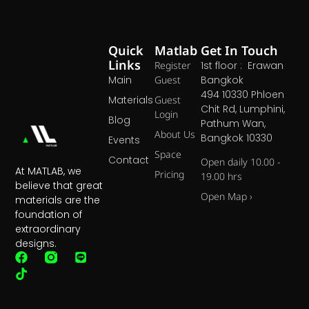
Quick
Matlab
Get In Touch
Links
Register
1st floor : Erawan
Main
Guest
Bangkok
494 10330 Phloen
Materials
Guest
Chit Rd, Lumphini,
Login
Blog
Pathum Wan,
About Us
Bangkok 10330
Events
Space
Contact
Open daily 10.00 -
At MATLAB, we
Pricing
19.00 hrs
believe that great
Open Map ›
materials are the
foundation of
extraordinary
designs.